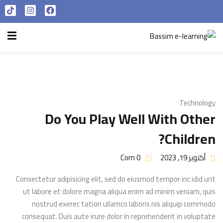
تسجيل الدخول
التسجيل الآن
الرئيسية
تسجيل الدخول
سياسة الخصوصية
ليس لديك حساب ؟
التسجيل الآن
شروط الاستخدام
Technology
آراء و نتائج طلابنا
Do You Play Well With Other
تسجيل الدخول
Children?
من نحن
أكتوبر 19, 2023
Com 0
تذكر لي
فقدت كلمة المرور الخاصة بك ؟
Consectetur adipisicing elit, sed do eiusmod tempor inc idid unt
ut labore et dolore magna aliqua enim ad minim veniam, quis
nostrud exerec tation ullamco laboris nis aliquip commodo
consequat. Duis aute irure dolor in reprehenderit in voluptate