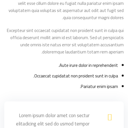
velit esse cillum dolore eu fugiat nulla pariatur enim ipsam
التسجيل الآن
voluptatem quia voluptas sit aspernatur aut odit aut fugit sed
ليس لديك حساب ؟
تسجيل الدخول
quia consequuntur magni dolores.
Excepteur sint occaecat cupidatat non proident sunt in culpa qui
officia deserunt mollit anim id est laborum. Sed ut perspiciatis
unde omnis iste natus error sit voluptatem accusantium
doloremque laudantium totam rem aperiam.
Aute irure dolor in reprehenderit.
Occaecat cupidatat non proident sunt in culpa.
Pariatur enim ipsam.
Lorem ipsum dolor amet con sectur
elitadicing elit sed do usmod tempor