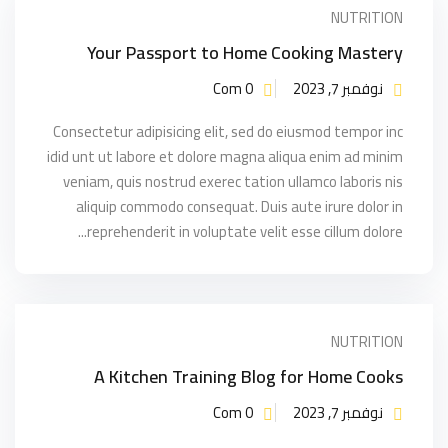
NUTRITION
التسجيل الآن
Your Passport to Home Cooking Mastery
ليس لديك حساب ؟
تسجيل الدخول
نوفمبر 7, 2023
Com 0
Consectetur adipisicing elit, sed do eiusmod tempor inc
idid unt ut labore et dolore magna aliqua enim ad minim
veniam, quis nostrud exerec tation ullamco laboris nis
aliquip commodo consequat. Duis aute irure dolor in
reprehenderit in voluptate velit esse cillum dolore...
NUTRITION
A Kitchen Training Blog for Home Cooks
نوفمبر 7, 2023
Com 0