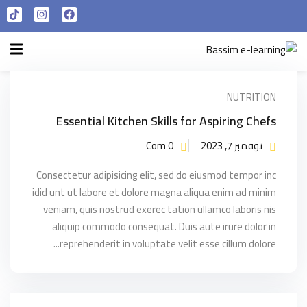
تسجيل الدخول
التسجيل الآن
الرئيسية
تسجيل الدخول
سياسة الخصوصية
ليس لديك حساب ؟
التسجيل الآن
NUTRITION
شروط الاستخدام
Essential Kitchen Skills for Aspiring Chefs
نوفمبر 7, 2023
Com 0
آراء و نتائج طلابنا
Consectetur adipisicing elit, sed do eiusmod tempor inc
تسجيل الدخول
idid unt ut labore et dolore magna aliqua enim ad minim
veniam, quis nostrud exerec tation ullamco laboris nis
من نحن
aliquip commodo consequat. Duis aute irure dolor in
تذكر لي
فقدت كلمة المرور الخاصة بك ؟
reprehenderit in voluptate velit esse cillum dolore...