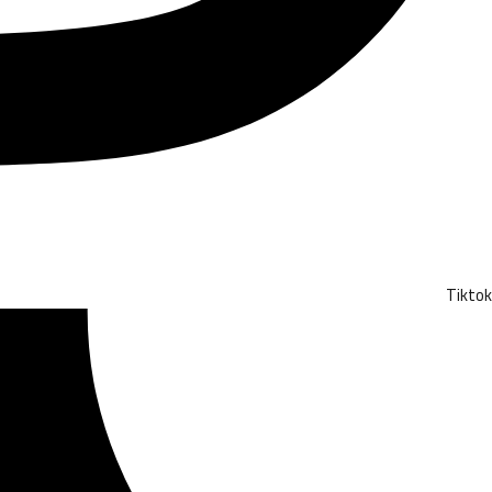
Tiktok