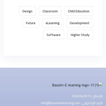
Design
Classroom
Child Education
Future
eLearning
Development
Software
Higher Study
للاتصال: 0563543515
البريد الإلكتروني: info@bassimelearning.com