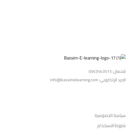
التسجيل الآن
ليس لديك حساب ؟
تسجيل الدخول
للاتصال: 0563543515
البريد الإلكتروني: info@bassimelearning.com
معلومات قانونية
سياسة الخصوصية
شروط الاستخدام