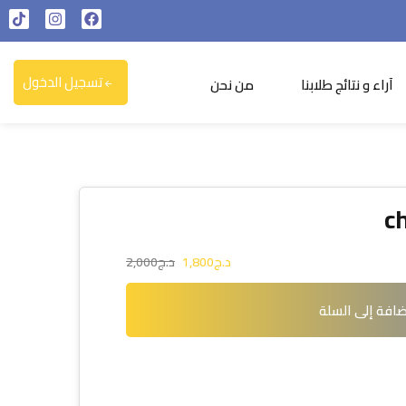
تسجيل الدخول
آراء و نتائج طلابنا
من نحن
c
د.ج
1,800
د.ج
2,000
افة إلى السلة