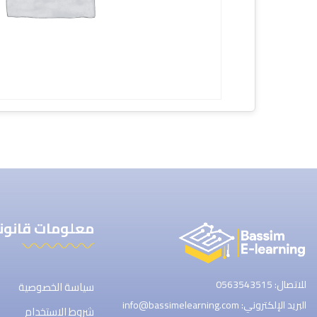
معلومات قانون
للاتصال: 0563543515
سياسة الخصوصية
البريد الإلكتروني: info@bassimelearning.com
شروط الاستخدام