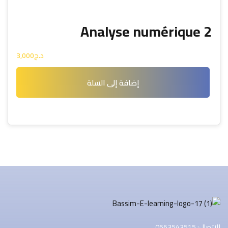
التسجيل الآن
Analyse numérique 2
ليس لديك حساب ؟
تسجيل الدخول
د.ج
3,000
إضافة إلى السلة
للاتصال: 0563543515