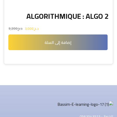
التسجيل الآن
ALGORITHMIQUE : ALGO 2
ليس لديك حساب ؟
تسجيل الدخول
د.ج
3,000
د.ج
3,200
إضافة إلى السلة
للاتصال: 0563543515