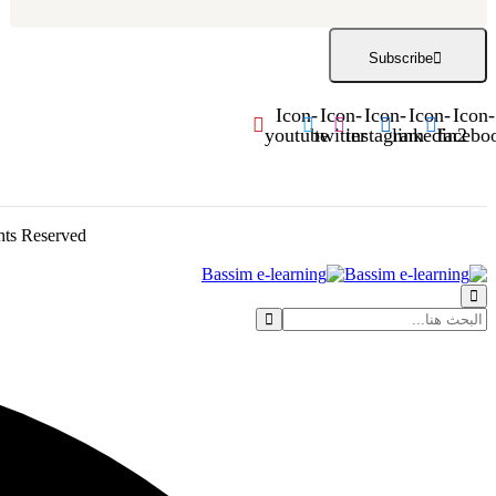
Subscribe
Icon-
Icon-
Icon-
Icon-
Icon-
youtube
twitter
instagram
linkedin2
facebo
ghts Reserved