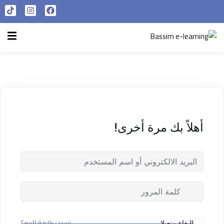
تسجيل الدخول
التسجيل الآن
الرئيسية
تسجيل الدخول
سياسة الخصوصية
ليس لديك حساب ؟
التسجيل الآن
شروط الاستخدام
آراء و نتائج طلابنا
أهلاً بك مرة أخرى!
تسجيل الدخول
من نحن
تذكر لي
فقدت كلمة المرور الخاصة بك ؟
نسيت كلمة السر؟
البقاء متصلا