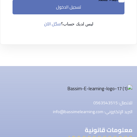
التسجيل الآن
تسجيل الدخول
ليس لديك حساب ؟
تسجيل الدخول
سجّل الآن
ليس لديك حساب؟
للاتصال: 0563543515
البريد الإلكتروني: info@bassimelearning.com
معلومات قانونية