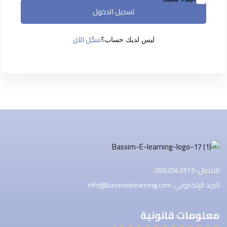
التسجيل الآن
تسجيل الدخول
ليس لديك حساب ؟
تسجيل الدخول
سجّل الآن
ليس لديك حساب؟
للاتصال: 0563543515
البريد الإلكتروني: info@bassimelearning.com
معلومات قانونية