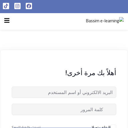
تسجيل الدخول
التسجيل الآن
الرئيسية
تسجيل الدخول
سياسة الخصوصية
ليس لديك حساب ؟
التسجيل الآن
شروط الاستخدام
آراء و نتائج طلابنا
أهلاً بك مرة أخرى!
تسجيل الدخول
من نحن
تذكر لي
فقدت كلمة المرور الخاصة بك ؟
نسيت كلمة السر؟
البقاء متصلا