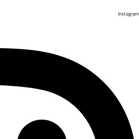
Instagram