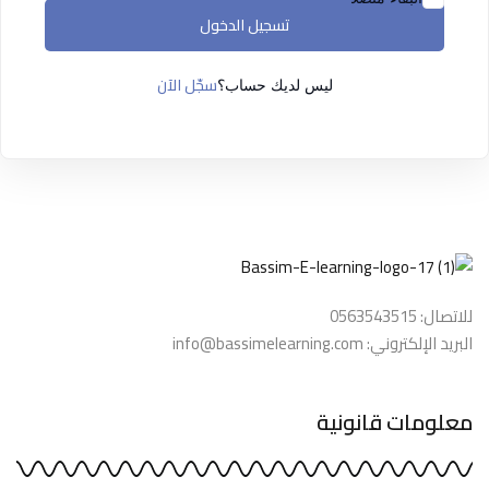
التسجيل الآن
تسجيل الدخول
ليس لديك حساب ؟
تسجيل الدخول
سجّل الآن
ليس لديك حساب؟
للاتصال: 0563543515
البريد الإلكتروني: info@bassimelearning.com
معلومات قانونية