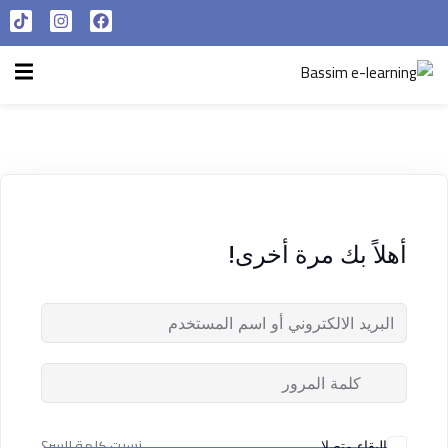
تسجيل الدخول
التسجيل الآن
الرئيسية
تسجيل الدخول
سياسة الخصوصية
ليس لديك حساب ؟
التسجيل الآن
شروط الاستخدام
آراء و نتائج طلابنا
أهلاً بك مرة أخرى!
تسجيل الدخول
من نحن
تذكر لي
فقدت كلمة المرور الخاصة بك ؟
نسيت كلمة السر؟
البقاء متصلا