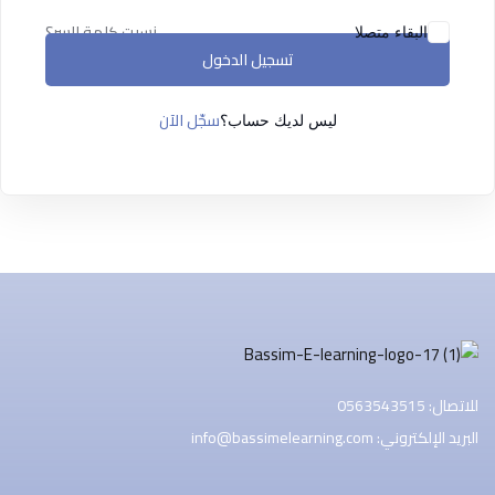
التسجيل الآن
نسيت كلمة السر؟
البقاء متصلا
تسجيل الدخول
ليس لديك حساب ؟
تسجيل الدخول
سجّل الآن
ليس لديك حساب؟
للاتصال: 0563543515
البريد الإلكتروني: info@bassimelearning.com