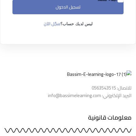
التسجيل الآن
تسجيل الدخول
ليس لديك حساب ؟
تسجيل الدخول
سجّل الآن
ليس لديك حساب؟
للاتصال: 0563543515
البريد الإلكتروني: info@bassimelearning.com
معلومات قانونية