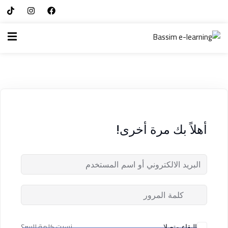
تسجيل الدخول
التسجيل الآن
الرئيسية
تسجيل الدخول
سياسة الخصوصية
ليس لديك حساب ؟
التسجيل الآن
شروط الاستخدام
آراء و نتائج طلابنا
أهلاً بك مرة أخرى!
تسجيل الدخول
من نحن
تذكر لي
فقدت كلمة المرور الخاصة بك ؟
نسيت كلمة السر؟
البقاء متصلا