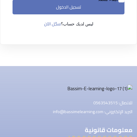
التسجيل الآن
تسجيل الدخول
ليس لديك حساب ؟
تسجيل الدخول
سجّل الآن
ليس لديك حساب؟
للاتصال: 0563543515
البريد الإلكتروني: info@bassimelearning.com
معلومات قانونية