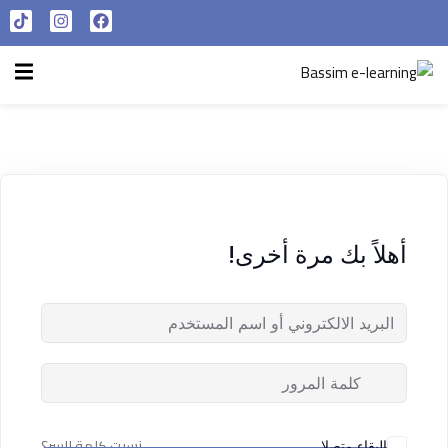
تسجيل الدخول
التسجيل الآن
الرئيسية
تسجيل الدخول
سياسة الخصوصية
ليس لديك حساب ؟
التسجيل الآن
شروط الاستخدام
آراء و نتائج طلابنا
أهلاً بك مرة أخرى!
تسجيل الدخول
من نحن
تذكر لي
فقدت كلمة المرور الخاصة بك ؟
نسيت كلمة السر؟
البقاء متصلا