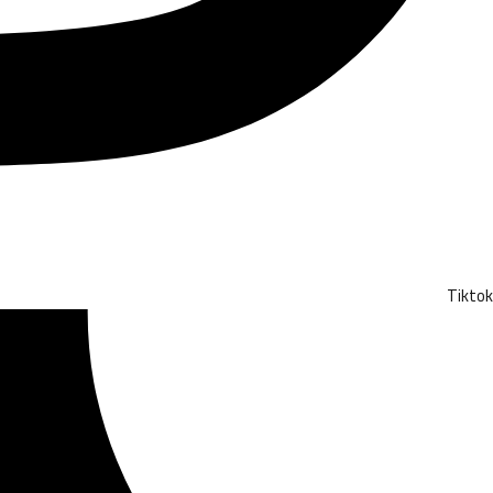
Tiktok