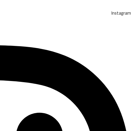
Instagram