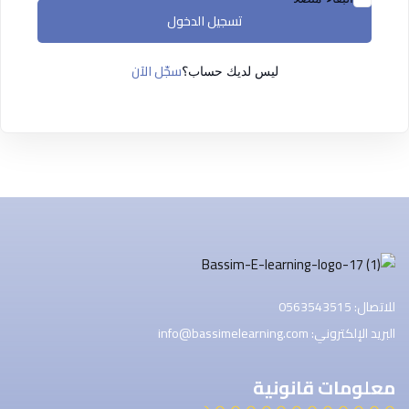
التسجيل الآن
تسجيل الدخول
ليس لديك حساب ؟
تسجيل الدخول
سجّل الآن
ليس لديك حساب؟
للاتصال: 0563543515
البريد الإلكتروني: info@bassimelearning.com
معلومات قانونية