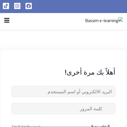
تسجيل الدخول
التسجيل الآن
الرئيسية
تسجيل الدخول
سياسة الخصوصية
ليس لديك حساب ؟
التسجيل الآن
شروط الاستخدام
آراء و نتائج طلابنا
أهلاً بك مرة أخرى!
تسجيل الدخول
من نحن
تذكر لي
فقدت كلمة المرور الخاصة بك ؟
نسيت كلمة السر؟
البقاء متصلا