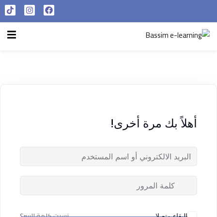
تسجيل الدخول
التسجيل الآن
الرئيسية
تسجيل الدخول
سياسة الخصوصية
ليس لديك حساب ؟
التسجيل الآن
شروط الاستخدام
آراء و نتائج طلابنا
أهلاً بك مرة أخرى!
تسجيل الدخول
من نحن
تذكر لي
فقدت كلمة المرور الخاصة بك ؟
نسيت كلمة السر؟
البقاء متصلا