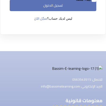
التسجيل الآن
تسجيل الدخول
ليس لديك حساب ؟
تسجيل الدخول
سجّل الآن
ليس لديك حساب؟
للاتصال: 0563543515
البريد الإلكتروني: info@bassimelearning.com
معلومات قانونية