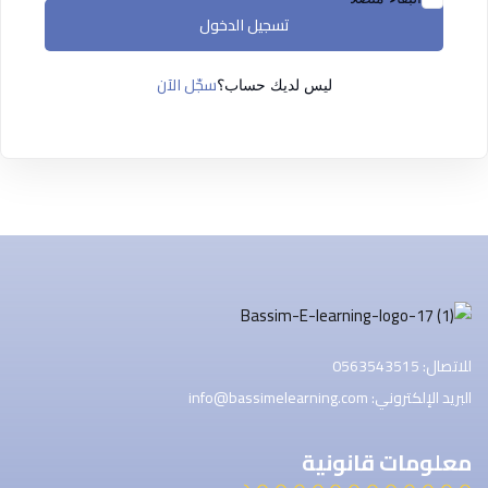
التسجيل الآن
تسجيل الدخول
ليس لديك حساب ؟
تسجيل الدخول
سجّل الآن
ليس لديك حساب؟
للاتصال: 0563543515
البريد الإلكتروني: info@bassimelearning.com
معلومات قانونية