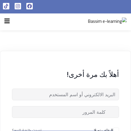
تسجيل الدخول
التسجيل الآن
الرئيسية
تسجيل الدخول
سياسة الخصوصية
ليس لديك حساب ؟
التسجيل الآن
شروط الاستخدام
آراء و نتائج طلابنا
أهلاً بك مرة أخرى!
تسجيل الدخول
من نحن
تذكر لي
فقدت كلمة المرور الخاصة بك ؟
نسيت كلمة السر؟
البقاء متصلا