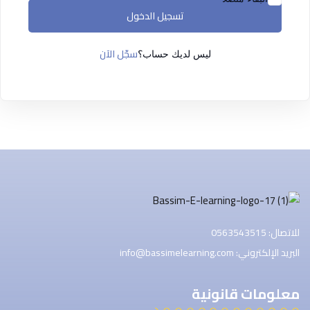
التسجيل الآن
تسجيل الدخول
ليس لديك حساب ؟
تسجيل الدخول
سجّل الآن
ليس لديك حساب؟
للاتصال: 0563543515
البريد الإلكتروني: info@bassimelearning.com
معلومات قانونية