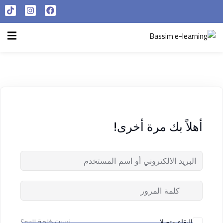
تسجيل الدخول
التسجيل الآن
الرئيسية
تسجيل الدخول
سياسة الخصوصية
ليس لديك حساب ؟
التسجيل الآن
شروط الاستخدام
آراء و نتائج طلابنا
أهلاً بك مرة أخرى!
تسجيل الدخول
من نحن
تذكر لي
فقدت كلمة المرور الخاصة بك ؟
نسيت كلمة السر؟
البقاء متصلا