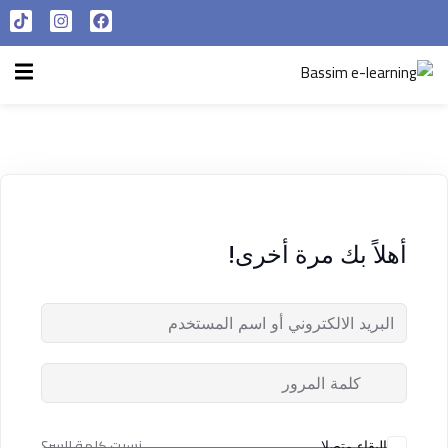
تسجيل الدخول
التسجيل الآن
الرئيسية
تسجيل الدخول
سياسة الخصوصية
ليس لديك حساب ؟
التسجيل الآن
شروط الاستخدام
آراء و نتائج طلابنا
أهلاً بك مرة أخرى!
تسجيل الدخول
من نحن
تذكر لي
فقدت كلمة المرور الخاصة بك ؟
نسيت كلمة السر؟
البقاء متصلا