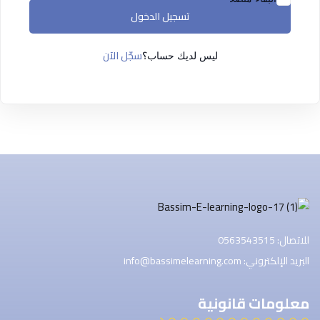
التسجيل الآن
تسجيل الدخول
ليس لديك حساب ؟
تسجيل الدخول
سجّل الآن
ليس لديك حساب؟
للاتصال: 0563543515
البريد الإلكتروني: info@bassimelearning.com
معلومات قانونية