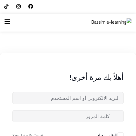
تسجيل الدخول
التسجيل الآن
الرئيسية
تسجيل الدخول
سياسة الخصوصية
ليس لديك حساب ؟
التسجيل الآن
شروط الاستخدام
آراء و نتائج طلابنا
أهلاً بك مرة أخرى!
تسجيل الدخول
من نحن
تذكر لي
فقدت كلمة المرور الخاصة بك ؟
نسيت كلمة السر؟
البقاء متصلا