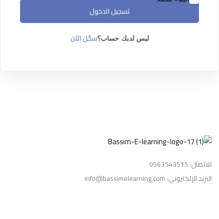
التسجيل الآن
تسجيل الدخول
ليس لديك حساب ؟
تسجيل الدخول
سجّل الآن
ليس لديك حساب؟
للاتصال: 0563543515
البريد الإلكتروني: info@bassimelearning.com
معلومات قانونية