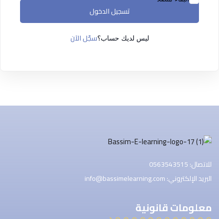
التسجيل الآن
تسجيل الدخول
ليس لديك حساب ؟
تسجيل الدخول
سجّل الآن
ليس لديك حساب؟
للاتصال: 0563543515
البريد الإلكتروني: info@bassimelearning.com
معلومات قانونية