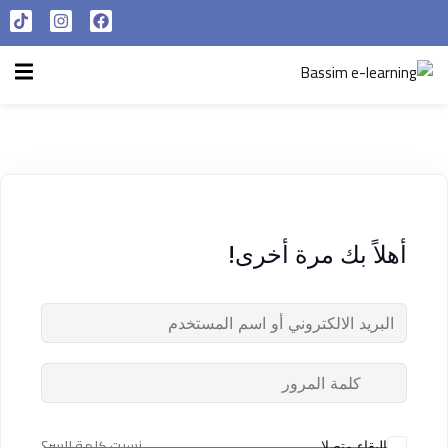
تسجيل الدخول
التسجيل الآن
الرئيسية
تسجيل الدخول
سياسة الخصوصية
ليس لديك حساب ؟
التسجيل الآن
شروط الاستخدام
آراء و نتائج طلابنا
أهلاً بك مرة أخرى!
تسجيل الدخول
من نحن
تذكر لي
فقدت كلمة المرور الخاصة بك ؟
نسيت كلمة السر؟
البقاء متصلا