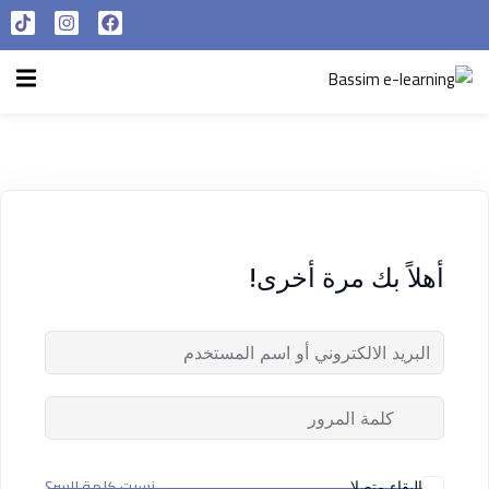
تسجيل الدخول
التسجيل الآن
الرئيسية
تسجيل الدخول
سياسة الخصوصية
ليس لديك حساب ؟
التسجيل الآن
شروط الاستخدام
آراء و نتائج طلابنا
أهلاً بك مرة أخرى!
تسجيل الدخول
من نحن
تذكر لي
فقدت كلمة المرور الخاصة بك ؟
نسيت كلمة السر؟
البقاء متصلا