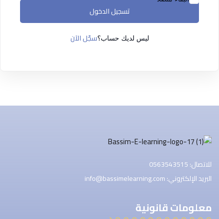
التسجيل الآن
تسجيل الدخول
ليس لديك حساب ؟
تسجيل الدخول
سجّل الآن
ليس لديك حساب؟
للاتصال: 0563543515
البريد الإلكتروني: info@bassimelearning.com
معلومات قانونية