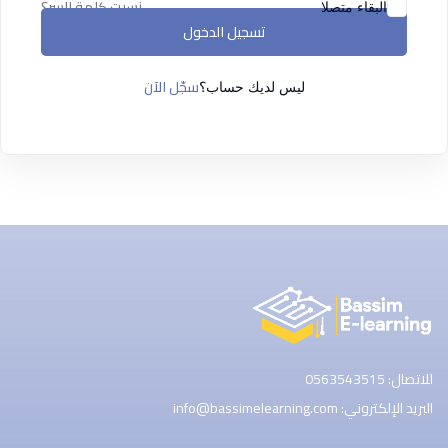
نسيت كلمة السر؟
البقاء متصلا
تسجيل الدخول
سجّل الآن
ليس لديك حساب؟
للاتصال: 0563543515
البريد الإلكتروني: info@bassimelearning.com