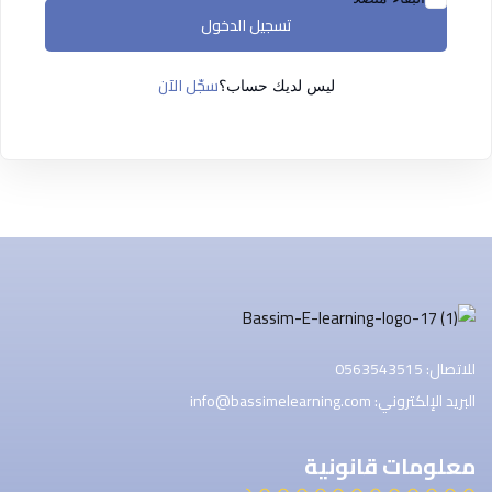
التسجيل الآن
تسجيل الدخول
ليس لديك حساب ؟
تسجيل الدخول
سجّل الآن
ليس لديك حساب؟
للاتصال: 0563543515
البريد الإلكتروني: info@bassimelearning.com
معلومات قانونية