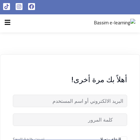
تسجيل الدخول
التسجيل الآن
الرئيسية
تسجيل الدخول
سياسة الخصوصية
ليس لديك حساب ؟
التسجيل الآن
شروط الاستخدام
آراء و نتائج طلابنا
أهلاً بك مرة أخرى!
تسجيل الدخول
من نحن
تذكر لي
فقدت كلمة المرور الخاصة بك ؟
نسيت كلمة السر؟
البقاء متصلا