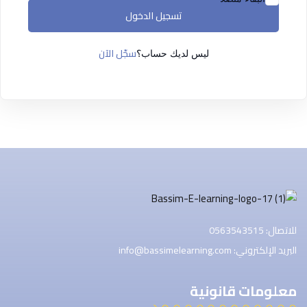
التسجيل الآن
تسجيل الدخول
ليس لديك حساب ؟
تسجيل الدخول
سجّل الآن
ليس لديك حساب؟
للاتصال: 0563543515
البريد الإلكتروني: info@bassimelearning.com
معلومات قانونية