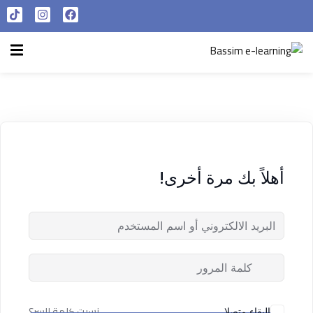
تسجيل الدخول
التسجيل الآن
الرئيسية
تسجيل الدخول
سياسة الخصوصية
ليس لديك حساب ؟
التسجيل الآن
شروط الاستخدام
آراء و نتائج طلابنا
أهلاً بك مرة أخرى!
تسجيل الدخول
من نحن
تذكر لي
فقدت كلمة المرور الخاصة بك ؟
نسيت كلمة السر؟
البقاء متصلا