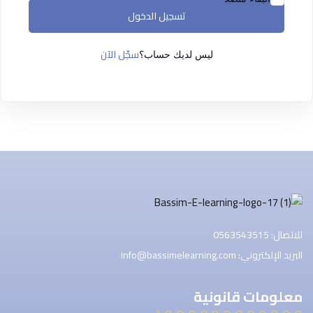
التسجيل الآن
تسجيل الدخول
ليس لديك حساب ؟
تسجيل الدخول
سجّل الآن
ليس لديك حساب؟
للاتصال: 0563543515
البريد الإلكتروني: info@bassimelearning.com
معلومات قانونية