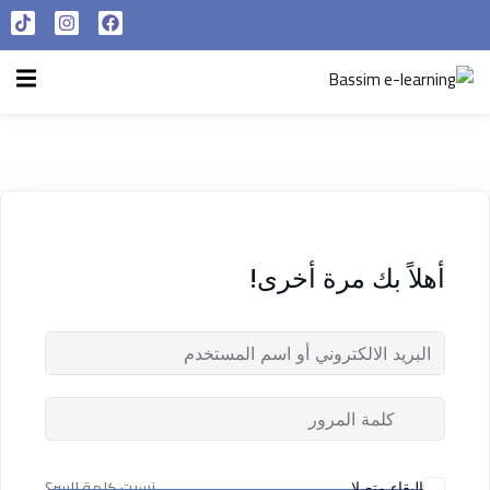
تسجيل الدخول
التسجيل الآن
الرئيسية
تسجيل الدخول
سياسة الخصوصية
ليس لديك حساب ؟
التسجيل الآن
شروط الاستخدام
آراء و نتائج طلابنا
أهلاً بك مرة أخرى!
تسجيل الدخول
من نحن
تذكر لي
فقدت كلمة المرور الخاصة بك ؟
نسيت كلمة السر؟
البقاء متصلا